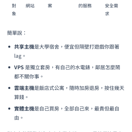
對
網站
案
的服務
安全需
象
求
簡單說：
共享主機
是大學宿舍，便宜但隔壁打遊戲你跟著
lag。
VPS
是獨立套房，有自己的水電錶，鄰居怎麼鬧
都不關你事。
雲端主機
是飯店式公寓，隨時加房退房，按住幾天
算錢。
實體主機
是自己買房，全部自己來，最貴但最自
由。