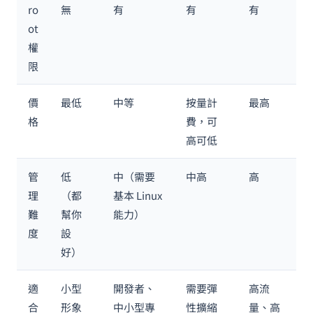
ro
無
有
有
有
ot
權
限
價
最低
中等
按量計
最高
格
費，可
高可低
管
低
中（需要
中高
高
理
（都
基本 Linux
難
幫你
能力）
度
設
好）
適
小型
開發者、
需要彈
高流
合
形象
中小型專
性擴縮
量、高