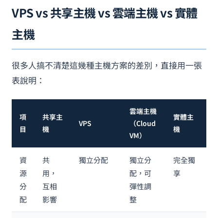
VPS vs 共享主機 vs 雲端主機 vs 實體
主機
很多人搞不清楚這幾種主機方案的差別，直接用一張
表說明：
雲端主機
項
共享主
實體主
VPS
（Cloud
目
機
機
VM）
資
共
獨立分配
獨立分
完全獨
源
用，
配，可
享
分
互相
彈性調
配
影響
整