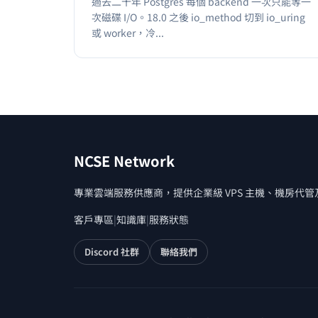
過去二十年 Postgres 每個 backend 一次只能等一
次磁碟 I/O。18.0 之後 io_method 切到 io_uring
或 worker，冷...
NCSE Network
專業雲端服務供應商，提供企業級 VPS 主機、機房代
客戶專區
|
知識庫
|
服務狀態
Discord 社群
聯絡我們