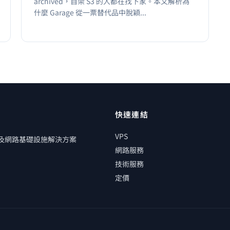
archived，自架 S3 的人都在找下家。本文解析為
什麼 Garage 從一票替代品中脫穎...
快速連結
VPS
管及網路基礎設施解決方案
網路服務
技術服務
定價