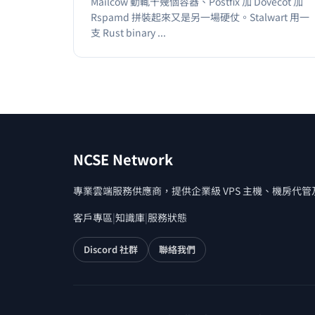
Mailcow 動輒十幾個容器、Postfix 加 Dovecot 加
Rspamd 拼裝起來又是另一場硬仗。Stalwart 用一
支 Rust binary ...
NCSE Network
專業雲端服務供應商，提供企業級 VPS 主機、機房代
客戶專區
|
知識庫
|
服務狀態
Discord 社群
聯絡我們