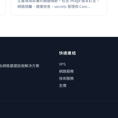
生產環境部署的關鍵細節，包含 image 版本釘定、
網路隔離、健康檢查、secrets 管理與 Com...
快速連結
VPS
管及網路基礎設施解決方案
網路服務
技術服務
定價