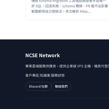
傳統 schema migration 工具強迫開發者手寫每一
步 SQL，回滾失敗、schema 飄移、PR 看不出影響
範圍都得自己想辦法。本文解析 Atlas...
NCSE Network
專業雲端服務供應商，提供企業級 VPS 主機、機房代
客戶專區
|
知識庫
|
服務狀態
Discord 社群
聯絡我們