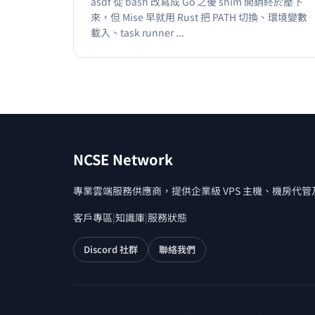
asdf 從 bash 改寫成 Go 之後 shim 開銷終於壓下
來，但 Mise 早就用 Rust 把 PATH 切換、環境變數
載入、task runner ...
NCSE Network
專業雲端服務供應商，提供企業級 VPS 主機、機房代
客戶專區
|
知識庫
|
服務狀態
Discord 社群
聯絡我們