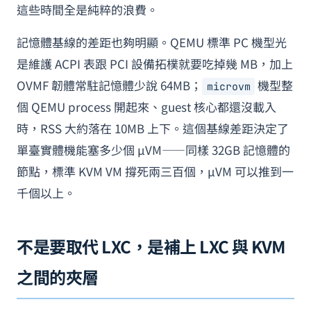
這些時間全是純粹的浪費。
記憶體基線的差距也夠明顯。QEMU 標準 PC 機型光
是維護 ACPI 表跟 PCI 設備拓樸就要吃掉幾 MB，加上
OVMF 韌體常駐記憶體少說 64MB；
機型整
microvm
個 QEMU process 開起來、guest 核心都還沒載入
時，RSS 大約落在 10MB 上下。這個基線差距決定了
單臺實體機能塞多少個 µVM——同樣 32GB 記憶體的
節點，標準 KVM VM 撐死兩三百個，µVM 可以推到一
千個以上。
不是要取代 LXC，是補上 LXC 與 KVM
之間的夾層