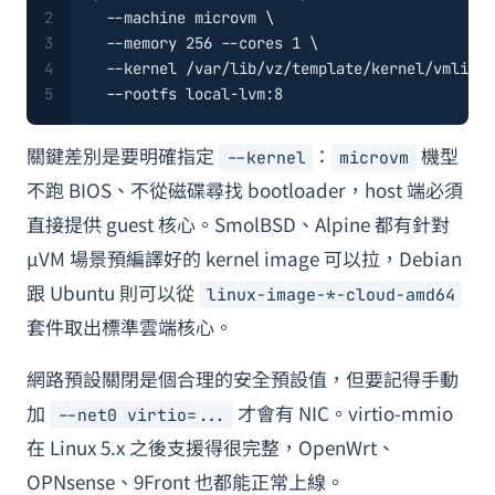
2
  --machine microvm \
3
  --memory 256 --cores 1 \
4
  --kernel /var/lib/vz/template/kernel/vmlinuz
5
  --rootfs local-lvm:8
關鍵差別是要明確指定
：
機型
--kernel
microvm
不跑 BIOS、不從磁碟尋找 bootloader，host 端必須
直接提供 guest 核心。SmolBSD、Alpine 都有針對
µVM 場景預編譯好的 kernel image 可以拉，Debian
跟 Ubuntu 則可以從
linux-image-*-cloud-amd64
套件取出標準雲端核心。
網路預設關閉是個合理的安全預設值，但要記得手動
加
才會有 NIC。virtio-mmio
--net0 virtio=...
在 Linux 5.x 之後支援得很完整，OpenWrt、
OPNsense、9Front 也都能正常上線。