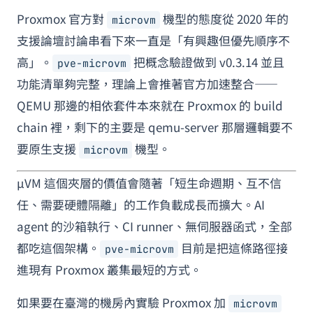
Proxmox 官方對
機型的態度從 2020 年的
microvm
支援論壇討論串看下來一直是「有興趣但優先順序不
高」。
把概念驗證做到 v0.3.14 並且
pve-microvm
功能清單夠完整，理論上會推著官方加速整合——
QEMU 那邊的相依套件本來就在 Proxmox 的 build
chain 裡，剩下的主要是 qemu-server 那層邏輯要不
要原生支援
機型。
microvm
µVM 這個夾層的價值會隨著「短生命週期、互不信
任、需要硬體隔離」的工作負載成長而擴大。AI
agent 的沙箱執行、CI runner、無伺服器函式，全部
都吃這個架構。
目前是把這條路徑接
pve-microvm
進現有 Proxmox 叢集最短的方式。
如果要在臺灣的機房內實驗 Proxmox 加
microvm