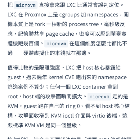
把
直接拿來跟 LXC 比通常會誤判定位。
microvm
LXC 在 Proxmox 上是 cgroups 加 namespaces，開
機本質上是 fork 一棵新的 process tree，毫秒級反
應，記憶體共享 page cache，密度可以壓到單臺實
體機跑幾百個。
在這個維度怎麼比都比不
microvm
過——硬體虛擬化的本錢就在那邊。
值得比較的是隔離強度。LXC 把 host 核心暴露給
guest，過去幾年 kernel CVE 跑出來的 namespace
逃逸案例不算少；任何一個 LXC container 拿到
root，host 端的攻擊面瞬間擴大。
走的是
microvm
KVM，guest 跑在自己的 ring 0、看不到 host 核心結
構，攻擊面收窄到 KVM ioctl 介面與 virtio 後端，這
跟標準 KVM VM 是同一個量級。