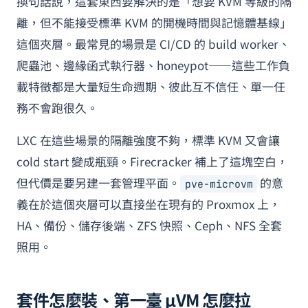
換句話說，這套東西要解決的是「想要 KVM 等級的隔
離，但不能接受標準 KVM 的開機時間與記憶體基線」
這個夾層。最常見的場景是 CI/CD 的 build worker、
爬蟲池、邊緣函式執行器、honeypot——這些工作負
載特徵都是大量短生命週期、彼此互不信任、單一任
務不會跑很久。
LXC 在這些場景的隔離強度不夠，標準 KVM 又會讓
cold start 變成瓶頸。Firecracker 補上了這塊空白，
但代價是要另建一套管理平面。
的意
pve-microvm
義在於這個夾層可以直接坐在現有的 Proxmox 上，
HA、備份、儲存後端、ZFS 快照、Ceph、NFS 全套
照用。
套件怎麼裝、第一臺 µVM 怎麼拉