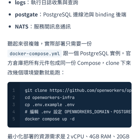
logs
：執行日誌收集與查詢
postgate
：PostgreSQL 連線池與 binding 後端
NATS
：服務間訊息通訊
聽起來很複雜，實際部署只需要一份
跟一個 PostgreSQL 實例。官
docker-compose.yml
方倉庫把所有元件包成同一份 Compose，clone 下來
改幾個環境變數就能跑：
1
git 
clone
 https://github.com/openworkers/openw
2
cd
 openworkers-infra
3
cp
 .env.example .
env
4
# 編輯 .env 設定 OPENWORKERS_DOMAIN、POSTGRES_P
5
docker compose up -d
最小化部署的資源需求是 2 vCPU、4GB RAM、20GB