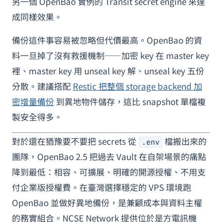
另一個 OpenBao 實例的 Transit secret engine 來達
成同樣效果。
備份這件事容易被忽略但代價最高。OpenBao 的資
料一旦掉了沒有救援機制——加密 key 在 master key
裡、master key 用 unseal key 解、unseal key 五份
分散。建議搭配
Restic 把整個 storage backend 加
密增量備份
到異地物件儲存，這比 snapshot 單檔複
製安全得多。
對於還在猶豫要不要把 secrets 從
檔搬出來的
.env
團隊，OpenBao 2.5 把過去 Vault 在自架場景的痛點
降到最低：相容、可擴展、明確的開源授權、不用支
付企業版授權費。在臺灣選擇穩定的 VPS 環境跑
OpenBao 並做好異地備份，是兼顧成本與資料主權
的務實組合。NCSE Network 提供位於是方電訊機