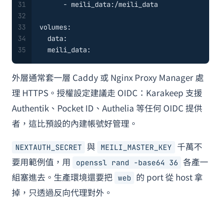
31
-
meili_data:/meili_data
32
33
volumes:
34
data:
35
meili_data:
外層通常套一層 Caddy 或 Nginx Proxy Manager 處
理 HTTPS。授權設定建議走 OIDC：Karakeep 支援
Authentik、Pocket ID、Authelia 等任何 OIDC 提供
者，這比預設的內建帳號好管理。
與
千萬不
NEXTAUTH_SECRET
MEILI_MASTER_KEY
要用範例值，用
各產一
openssl rand -base64 36
組塞進去。生產環境還要把
的 port 從 host 拿
web
掉，只透過反向代理對外。