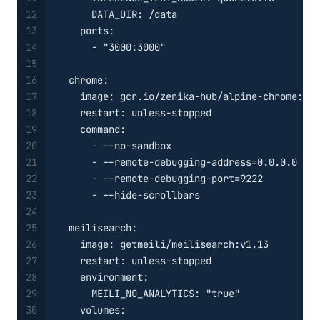
12
DATA_DIR:
/data
13
ports:
14
-
"3000:3000"
15
16
chrome:
17
image:
gcr.io/zenika-hub/alpine-chrome:123
18
restart:
unless-stopped
19
command:
20
-
--no-sandbox
21
-
--remote-debugging-address=0.0.0.0
22
-
--remote-debugging-port=9222
23
-
--hide-scrollbars
24
25
meilisearch:
26
image:
getmeili/meilisearch:v1.13
27
restart:
unless-stopped
28
environment:
29
MEILI_NO_ANALYTICS:
"true"
30
volumes: