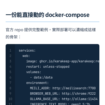
一份能直接動的 docker-compose
官方 repo 提供完整範例，實際部署可以濃縮成這樣
的骨架：
1
services:
2
web:
3
image:
ghcr.io/karakeep-app/karakeep:relea
4
restart:
unless-stopped
5
volumes:
6
-
data:/data
7
environment:
8
MEILI_ADDR:
http://meilisearch:7700
9
BROWSER_WEB_URL:
http://chrome:9222
10
OLLAMA_BASE_URL:
http://ollama:11434
11
INFERENCE_TEXT_MODEL:
qwen2.5:7b