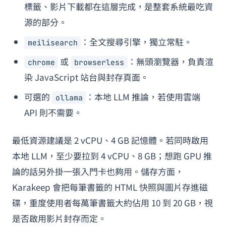
標籤、影片下載都在這層完成，是整套系統最吃資
源的部分。
：全文搜尋引擎，獨立常駐。
meilisearch
或
：無頭瀏覽器，負責渲
chrome
browserless
染 JavaScript 站台與封存頁面。
可選的
：本地 LLM 推論，若使用雲端
ollama
API 則不需要。
最低資源建議是 2 vCPU、4 GB 記憶體。若同時啟用
本地 LLM，至少要拉到 4 vCPU、8 GB；想跑 GPU 推
論的話另外掛一張入門卡也夠用。儲存方面，
Karakeep 會把每筆書籤的 HTML 快照與圖片存進磁
碟，重度使用者每萬筆書籤大約佔用 10 到 20 GB，視
是否啟用影片封存而定。