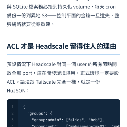
與 SQLite 檔案務必接到持久化 volume，每天 cron
備份一份到異地 S3——控制平面的金鑰一旦遺失，整
張網路就要從零重建。
ACL 才是 Headscale 留得住人的理由
預設情況下 Headscale 對同一個 user 的所有節點開
放全部 port，這在開發環境堪用，正式環境一定要設
ACL。語法跟 Tailscale 完全一樣，就是一份
HuJSON：
1
{
2
"groups"
:
{
3
"group:admin"
:
[
"alice"
,
"bob"
]
,
4
"group:web"
:
[
"webserver-tw-01"
,
"webser