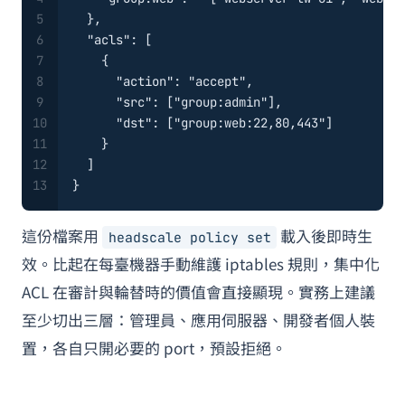
5
}
,
6
"acls"
:
[
7
{
8
"action"
:
"accept"
,
9
"src"
:
[
"group:admin"
]
,
10
"dst"
:
[
"group:web:22,80,443"
]
11
}
12
]
13
}
這份檔案用
載入後即時生
headscale policy set
效。比起在每臺機器手動維護 iptables 規則，集中化
ACL 在審計與輪替時的價值會直接顯現。實務上建議
至少切出三層：管理員、應用伺服器、開發者個人裝
置，各自只開必要的 port，預設拒絕。