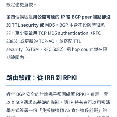
設定也更直觀。
第四個誤區是
用公開可達的 IP 當 BGP peer 端點卻沒
加 TTL security 或 MD5
。BGP 本身不設防時很脆
弱，至少要啟用 TCP MD5 authentication（RFC
2385）或更新的 TCP-AO，並搭配 TTL
security（GTSM，RFC 5082）把 hop count 鎖在預
期範圍內。
路由驗證：從 IRR 到 RPKI
近年 BGP 安全的討論幾乎都圍繞著 RPKI。這是一套
以 X.509 憑證為基礎的機制，讓 IP 持有者可以用密碼
學方式簽署一份「我授權這個 AS 宣告這段前綴」的