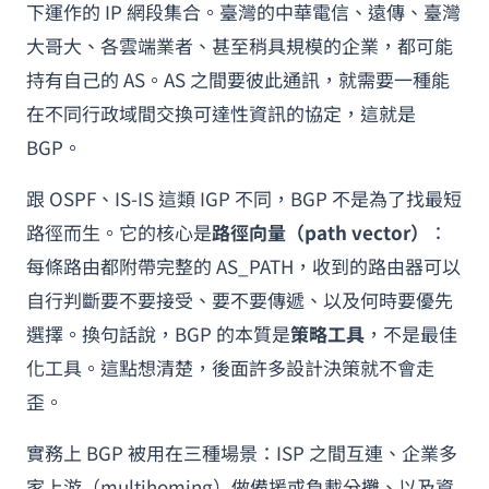
下運作的 IP 網段集合。臺灣的中華電信、遠傳、臺灣
大哥大、各雲端業者、甚至稍具規模的企業，都可能
持有自己的 AS。AS 之間要彼此通訊，就需要一種能
在不同行政域間交換可達性資訊的協定，這就是
BGP。
跟 OSPF、IS-IS 這類 IGP 不同，BGP 不是為了找最短
路徑而生。它的核心是
路徑向量（path vector）
：
每條路由都附帶完整的 AS_PATH，收到的路由器可以
自行判斷要不要接受、要不要傳遞、以及何時要優先
選擇。換句話說，BGP 的本質是
策略工具
，不是最佳
化工具。這點想清楚，後面許多設計決策就不會走
歪。
實務上 BGP 被用在三種場景：ISP 之間互連、企業多
家上游（multihoming）做備援或負載分攤、以及資