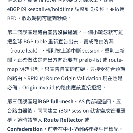
eBGP 的 keepalive/holdtime 調整到 3/9 秒，並啟用
BFD，收斂時間可壓到秒級。
第二個誤區是
路由宣告沒做過濾
。一個小疏忽就可能
把全球 BGP table 重新宣告出去，變成路由洩漏
（route leak），輕則被上游中斷 session，重則上新
聞。正確做法是進出方向都要有 prefix-list 或 route-
map 明確限制，只宣告自家的前綴、只接受符合預期
的路由。RPKI 的 Route Origin Validation 現在也是
必備，Origin Invalid 的路由應該直接拒絕。
第三個誤區是
iBGP full-mesh
。AS 內部超過四、五
台路由器後，兩兩建立 iBGP session 就會變成管理噩
夢。這時該導入
Route Reflector
或
Confederation
，前者在中小型網路裡幾乎是標配，