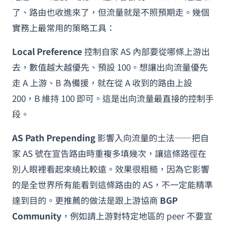
了、路由也收進來了，但流量就是不照預期走。幾個
實務上最常用的策略工具：
Local Preference
控制自家 AS 內部要從哪條上游出
去，數值越大越優先、預設 100。想讓出向流量優先
走 A 上游、B 為備援，就在從 A 收到的路由上設
200，B 維持 100 即可。這是出向流量最直接的控制手
段。
AS Path Prepending
影響入向流量的土法——把自
家 AS 號在宣告路由時重複多填幾次，讓這條路徑在
別人眼裡看起來繞比較遠。效果很粗糙，因為它影響
的是全世界所有能看到這條路由的 AS，不一定能精準
達到目的。更推薦的做法是跟上游協商
BGP
Community
，例如請上游對特定地區的 peer 不要宣