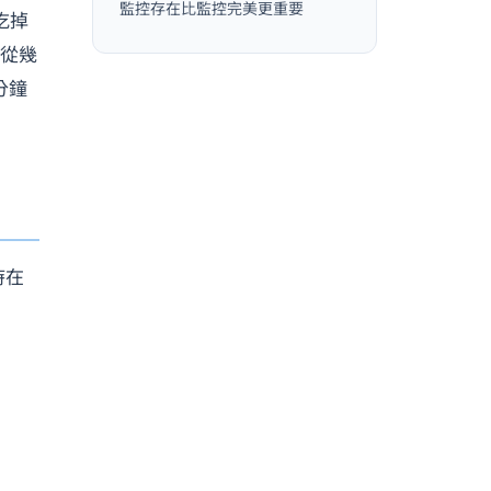
監控存在比監控完美更重要
就吃掉
數從幾
分鐘
時在