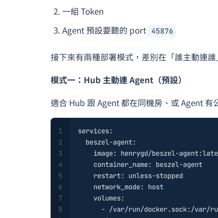
一組 Token
Agent 預設要聽的 port
45876
接下來有兩種部署模式，差別在「誰主動連誰
模式一：Hub 主動連 Agent（預設）
適合 Hub 跟 Agent 都在同機房、或 Agent 有
1
services:
2
beszel-agent:
3
image:
henrygd/beszel-agent:late
4
container_name:
beszel-agent
5
restart:
unless-stopped
6
network_mode:
host
7
volumes:
8
-
/var/run/docker.sock:/var/ru