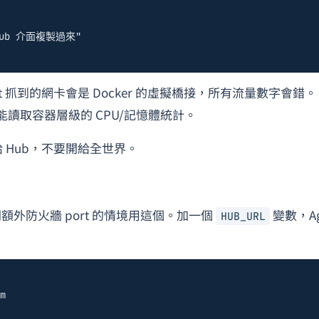
從 Hub 介面複製過來"
t 抓到的網卡會是 Docker 的虛擬橋接，所有流量數字會錯。
ent 能讀取容器層級的 CPU/記憶體統計。
開給 Hub，不要開給全世界。
想開額外防火牆 port 的情境用這個。加一個
變數，Ag
HUB_URL
m