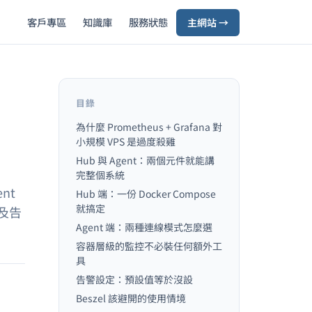
客戶專區
知識庫
服務狀態
主網站 →
目錄
為什麼 Prometheus + Grafana 對
小規模 VPS 是過度殺雞
Hub 與 Agent：兩個元件就能講
完整個系統
nt
Hub 端：一份 Docker Compose
就搞定
以及告
Agent 端：兩種連線模式怎麼選
容器層級的監控不必裝任何額外工
具
告警設定：預設值等於沒設
Beszel 該避開的使用情境