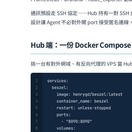
通訊預設走 SSH 協定——Hub 持有一對 SS
設計讓 Agent 不必對外開 port 接受匿名連
Hub 端：一份 Docker Compos
挑一台有對外網域、有反向代理的 VPS 當 
1
services:
2
beszel:
3
image:
henrygd/beszel:latest
4
container_name:
beszel
5
restart:
unless-stopped
6
ports:
7
-
"8090:8090"
8
volumes: